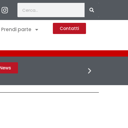
Contatti
Prendi parte
FLASH 
h News