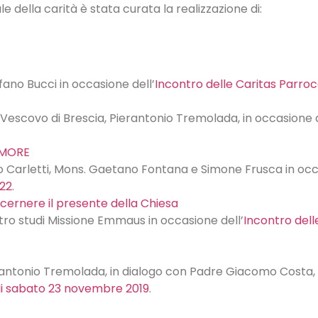
 della carità è stata curata la realizzazione di:
efano Bucci in occasione dell’
Incontro delle Caritas Parroc
el Vescovo di Brescia, Pierantonio Tremolada, in occasione 
AMORE
zio Carletti, Mons. Gaetano Fontana e Simone Frusca in occ
022
.
scernere il presente della Chiesa
ntro studi Missione Emmaus in occasione dell’
Incontro dell
rantonio Tremolada, in dialogo con Padre Giacomo Costa, sj
di sabato 23 novembre 2019
.