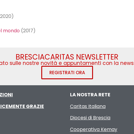
2020)
del mondo
(2017)
BRESCIACARITAS NEWSLETTER
to sulle nostre novità e appuntamenti con la newsl
REGISTRATI ORA
ZIONI
LA NOSTRA RETE
ICEMENTE GRAZIE
Caritas Italiana
Diocesi di Brescia
Cooperativa Kemay