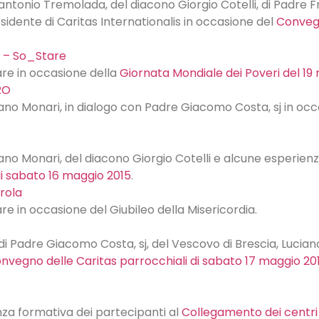
erantonio Tremolada, del diacono Giorgio Cotelli, di Padre
esidente di Caritas Internationalis in occasione del
Convegn
 – So_Stare
are in occasione della
Giornata Mondiale dei Poveri del 1
RO
iano Monari, in dialogo con Padre Giacomo Costa, sj in oc
iano Monari, del diacono Giorgio Cotelli e alcune esperien
i sabato 16 maggio 2015
.
arola
re in occasione del Giubileo della Misericordia.
di Padre Giacomo Costa, sj, del Vescovo di Brescia, Luciano 
nvegno delle Caritas parrocchiali di sabato 17 maggio 20
enza formativa dei partecipanti al
Collegamento dei centri 