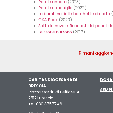
Parole ancora
(2023)
Parole conchiglia
(2022)
La bambina delle barchette di carta
(
OKA Book
(2020)
Sotto le nuvole. Racconti dei popoli 
Le storie nutrono
(2017)
Rimani aggiorna
CARITAS DIOCESANA DI
DONA
BRESCIA
SEMPL
Piazza Martiri di Belfiore, 4
25121 Brescia
Tel. 030 3757746