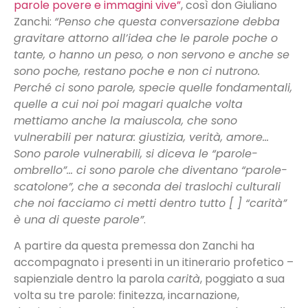
parole povere e immagini vive”
, così don Giuliano
Zanchi:
“Penso che questa conversazione debba
gravitare attorno all’idea che le parole poche o
tante, o hanno un peso, o non servono e anche se
sono poche, restano poche e non ci nutrono.
Perché ci sono parole, specie quelle fondamentali,
quelle a cui noi poi magari qualche volta
mettiamo anche la maiuscola, che sono
vulnerabili per natura: giustizia, verità, amore…
Sono parole vulnerabili, si diceva le “parole-
ombrello”… ci sono parole che diventano “parole-
scatolone”, che a seconda dei traslochi culturali
che noi facciamo ci metti dentro tutto [ ] “carità”
è una di queste parole”
.
A partire da questa premessa don Zanchi ha
accompagnato i presenti in un itinerario profetico –
sapienziale dentro la parola
carità
, poggiato a sua
volta su tre parole: finitezza, incarnazione,