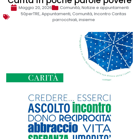
Carità in poche parole povere
Maggio 20, 2026
Comunità
,
Notizie e appuntamenti
50perTRE
,
Appuntamenti
,
Comunità
,
Incontro Caritas
parrocchiali
,
insieme