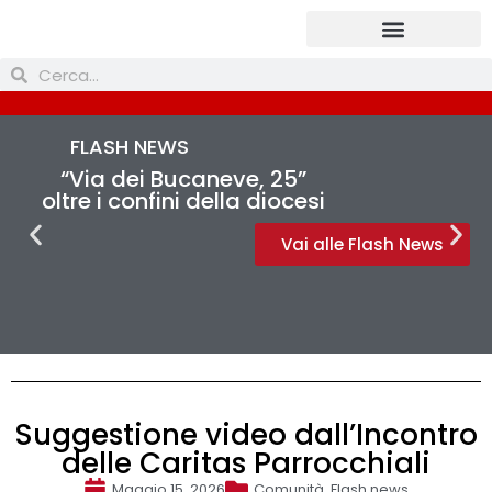
Prendi parte
FLASH NEWS
“Via dei Bucaneve, 25”
oltre i confini della diocesi
Vai alle Flash News
Suggestione video dall’Incontro
delle Caritas Parrocchiali
Maggio 15, 2026
Comunità
,
Flash news