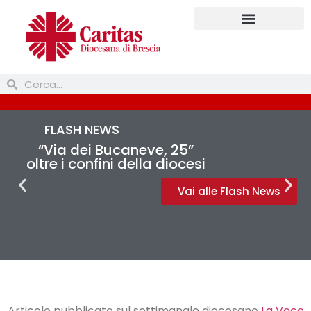
Prendi parte
FLASH NEWS
“Via dei Bucaneve, 25”
oltre i confini della diocesi
Vai alle Flash News
Articolo pubblicato sul settimanale diocesano
La Voce