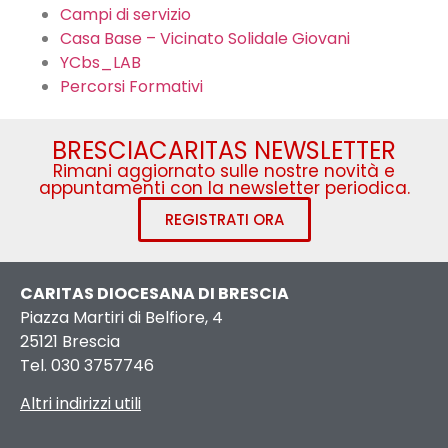
Campi di servizio
Casa Base – Vicinato Solidale Giovani
YCbs_LAB
Percorsi Formativi
BRESCIACARITAS NEWSLETTER
Rimani aggiornato sulle nostre novità e
appuntamenti con la newsletter periodica.
REGISTRATI ORA
CARITAS DIOCESANA DI BRESCIA
Piazza Martiri di Belfiore, 4
25121 Brescia
Tel. 030 3757746
Altri indirizzi utili