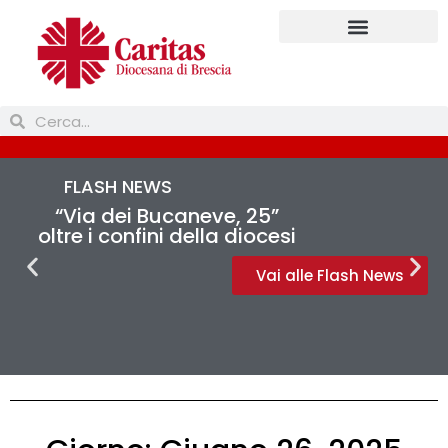
Prendi parte
FLASH NEWS
“Via dei Bucaneve, 25”
oltre i confini della diocesi
Vai alle Flash News