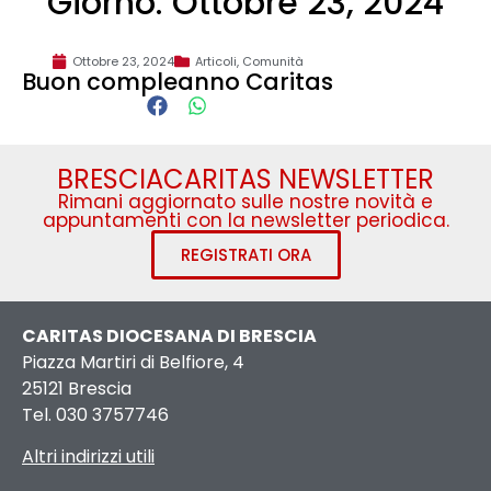
Giorno: Ottobre 23, 2024
Ottobre 23, 2024
Articoli
,
Comunità
Buon compleanno Caritas
BRESCIACARITAS NEWSLETTER
Rimani aggiornato sulle nostre novità e
appuntamenti con la newsletter periodica.
REGISTRATI ORA
CARITAS DIOCESANA DI BRESCIA
Piazza Martiri di Belfiore, 4
25121 Brescia
Tel. 030 3757746
Altri indirizzi utili