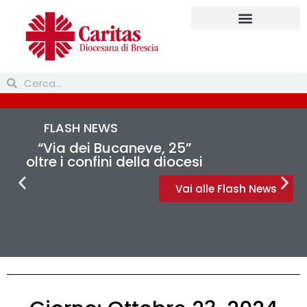
Prendi parte
FLASH NEWS
“Via dei Bucaneve, 25”
oltre i confini della diocesi
Vai alle Flash News