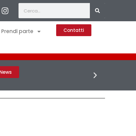
Contatti
Prendi parte
FLASH 
h News