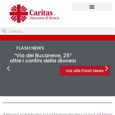
Prendi parte
FLASH NEWS
“Via dei Bucaneve, 25”
oltre i confini della diocesi
Vai alle Flash News
Articolo pubblicato sul settimanale diocesano
La Voce