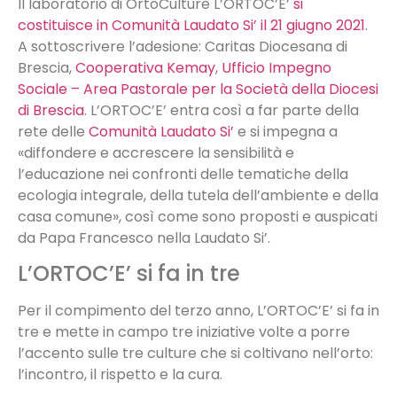
Il laboratorio di OrtoCulture L’ORTOC’E’
si
costituisce in Comunità Laudato Si’ il 21 giugno 2021
.
A sottoscrivere l’adesione: Caritas Diocesana di
Brescia,
Cooperativa Kemay
,
Ufficio Impegno
Sociale – Area Pastorale per la Società della Diocesi
di Brescia
. L’ORTOC’E’ entra così a far parte della
rete delle
Comunità Laudato Si’
e si impegna a
«diffondere e accrescere la sensibilità e
l’educazione nei confronti delle tematiche della
ecologia integrale, della tutela dell’ambiente e della
casa comune», così come sono proposti e auspicati
da Papa Francesco nella Laudato Si’.
L’ORTOC’E’ si fa in tre
Per il compimento del terzo anno, L’ORTOC’E’ si fa in
tre e mette in campo tre iniziative volte a porre
l’accento sulle tre culture che si coltivano nell’orto:
l’incontro, il rispetto e la cura.