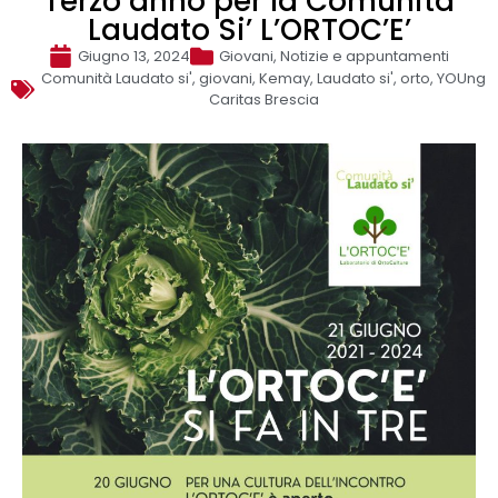
Terzo anno per la Comunità
Laudato Si’ L’ORTOC’E’
Giugno 13, 2024
Giovani
,
Notizie e appuntamenti
Comunità Laudato si'
,
giovani
,
Kemay
,
Laudato si'
,
orto
,
YOUng
Caritas Brescia