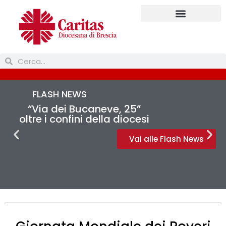
Prendi parte
FLASH NEWS
“Via dei Bucaneve, 25”
oltre i confini della diocesi
Vai alle Flash News