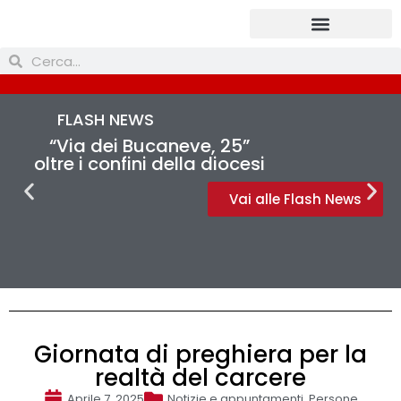
Prendi parte
FLASH NEWS
“Via dei Bucaneve, 25”
oltre i confini della diocesi
Vai alle Flash News
Giornata di preghiera per la
realtà del carcere
Aprile 7, 2025
Notizie e appuntamenti
,
Persone