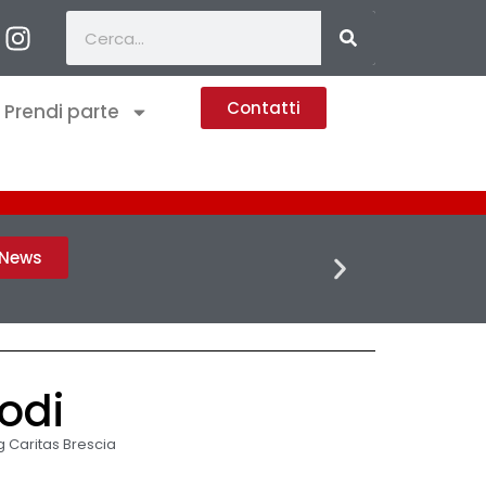
Contatti
Prendi parte
FLASH 
h News
odi
 Caritas Brescia