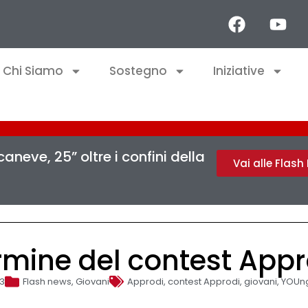
Chi Siamo
Sostegno
Iniziative
aneve, 25” oltre i confini della
Vai alle Flas
rmine del contest Appr
23
Flash news
,
Giovani
Approdi
,
contest Approdi
,
giovani
,
YOUng