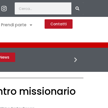
Contatti
Prendi parte
FLASH 
h News
ntro missionario