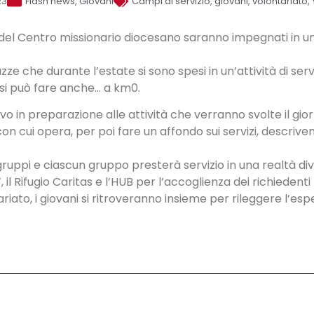
23
Flash news
,
Giovani
Campi di servizio
,
giovani
,
volontariato
,
ni del Centro missionario diocesano saranno impegnati in un’
ze che durante l’estate si sono spesi in un’attività di servi
o si può fare anche… a km0.
vo in preparazione alle attività che verranno svolte il gio
e con cui opera, per poi fare un affondo sui servizi, descriv
 gruppi e ciascun gruppo presterà servizio in una realtà div
 il Rifugio Caritas e l’HUB per l’accoglienza dei richiedent
iato, i giovani si ritroveranno insieme per rileggere l’esp