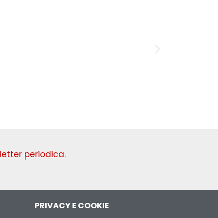
Domenica
etter periodica.
PRIVACY E COOKIE