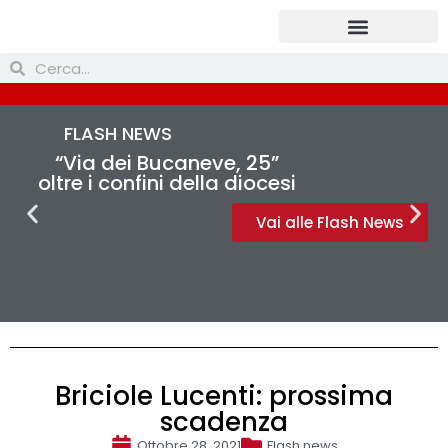
Prendi parte
FLASH NEWS
“Via dei Bucaneve, 25”
oltre i confini della diocesi
Vai alle Flash News
Briciole Lucenti: prossima
scadenza
Ottobre 28, 2021
Flash news