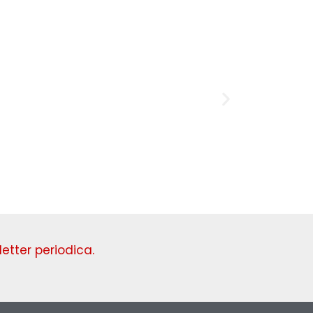
Domenica
etter periodica.