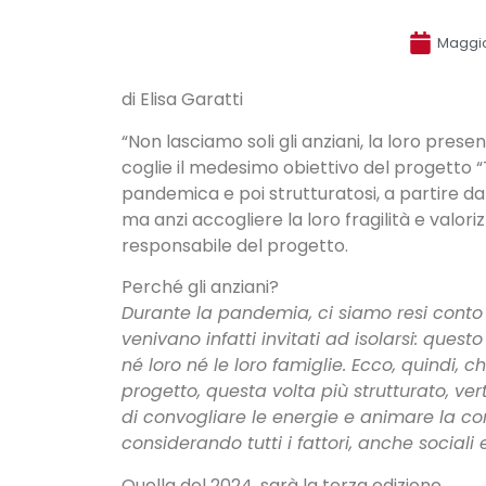
Maggio
di Elisa Garatti
“Non lasciamo soli gli anziani, la loro pre
coglie il medesimo obiettivo del progetto “
pandemica e poi strutturatosi, a partire dal 
ma anzi accogliere la loro fragilità e valor
responsabile del progetto.
Perché gli anziani?
Durante la pandemia, ci siamo resi conto
venivano infatti invitati ad isolarsi: q
né loro né le loro famiglie. Ecco, quindi, 
progetto, questa volta più strutturato, ve
di convogliare le energie e animare la com
considerando tutti i fattori, anche sociali
Quella del 2024, sarà la terza edizione…