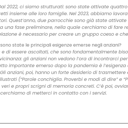
 Dal 2022, ci siamo strutturati: sono state attivate quatt
diretti insieme alle loro famiglie. Nel 2023, abbiamo lavo
atori. Quest’anno, due parrocchie sono già state attivate
ista una fase preliminare, nella quale cerchiamo di fare ret
elazione è necessario per creare un gruppo coeso e che
i sono state le principali esigenze emerse negli anziani?
ione e di essere ascoltati, che sono fondamentalmente bi
a vicinanza: gli anziani non vedono l’ora di incontrarci per
spetto importante emerso dopo la pandemia è l’esigenza 
i. Gli anziani, poi, hanno un forte desiderio di trasmetter
 illustrati (“Parole conchiglia. Proverbi e modi di dire” e
 veri e propri scrigni di memoria concreti. C’è poi, ovvi
cerchiamo di metterci in contatto con i servizi.