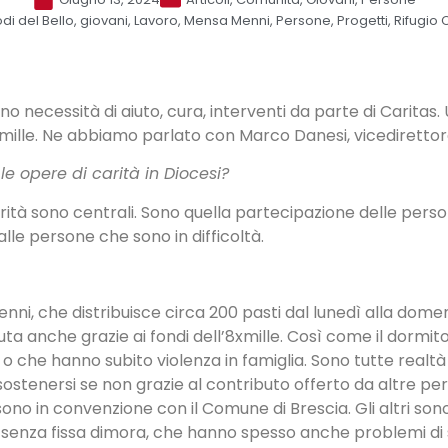
di del Bello
,
giovani
,
Lavoro
,
Mensa Menni
,
Persone
,
Progetti
,
Rifugio 
o necessità di aiuto, cura, interventi da parte di Carita
’8xmille. Ne abbiamo parlato con Marco Danesi, vicediretto
e opere di carità in Diocesi?
ità sono centrali. Sono quella partecipazione delle person
lle persone che sono in difficoltà.
, che distribuisce circa 200 pasti dal lunedì alla domeni
 anche grazie ai fondi dell’8xmille. Così come il dormito
 o che hanno subito violenza in famiglia. Sono tutte realt
ostenersi se non grazie al contributo offerto da altre per
 sono in convenzione con il Comune di Brescia. Gli altri son
e senza fissa dimora, che hanno spesso anche problemi di