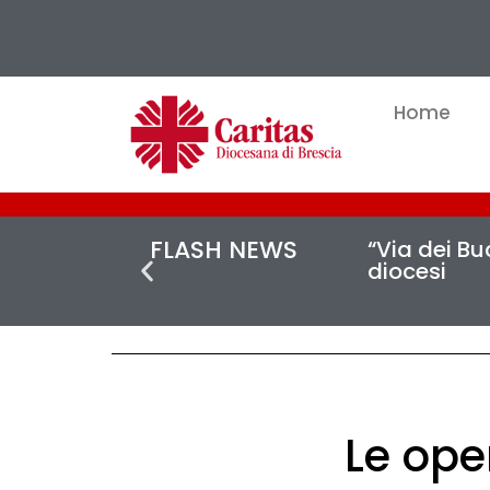
Home
FLASH NEWS
“Via dei Buc
diocesi
Le oper