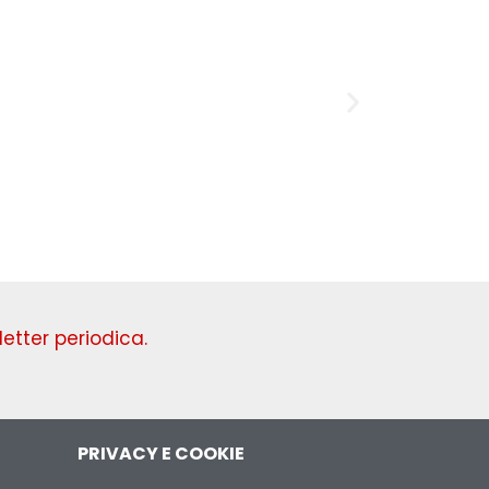
Domenica
etter periodica.
PRIVACY E COOKIE