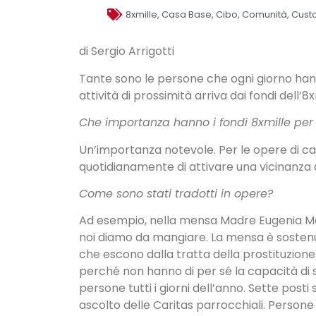
8xmille
,
Casa Base
,
Cibo
,
Comunità
,
Custo
di Sergio Arrigotti
Tante sono le persone che ogni giorno hann
attività di prossimità arriva dai fondi dell
Che importanza hanno i fondi 8xmille per l
Un’importanza notevole. Per le opere di car
quotidianamente di attivare una vicinanza a
Come sono stati tradotti in opere?
Ad esempio, nella mensa Madre Eugenia Menni
noi diamo da mangiare. La mensa è sostenuta
che escono dalla tratta della prostituzione
perché non hanno di per sé la capacità di s
persone tutti i giorni dell’anno. Sette posti
ascolto delle Caritas parrocchiali. Person