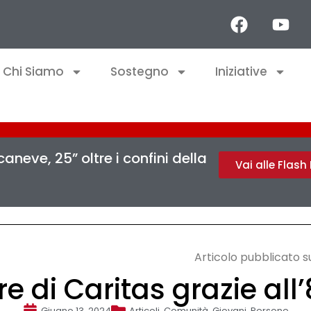
Chi Siamo
Sostegno
Iniziative
aneve, 25” oltre i confini della
Vai alle Flas
Articolo pubblicato 
e di Caritas grazie all
Giugno 13, 2024
Articoli
,
Comunità
,
Giovani
,
Persone