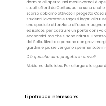
dormire all’aperto. Nei mesi invernali è a
stabili offerti da Caritas, ce ne sono anche
scorso abbiamo attivato il progetto Casa Ba
studenti, lavoratori e ragazzi legati alla t
una speciale attenzione all’accompagnamento
ed isolate, per costruire un ponte con i v
economici, ma che si sono ritirate. Il nostr
del Bello. Rivolto a persone con gravi marg
giardini, e piazze vengono sperimentate in 
C’è qualche altro progetto in arrivo?
Abbiamo delle idee. Per allargare lo sguardo 
Ti potrebbe interessare: