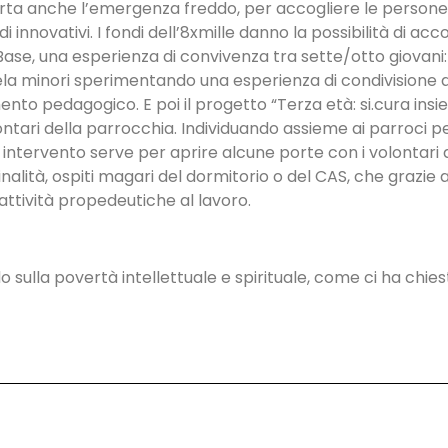
perta anche l’emergenza freddo, per accogliere le persone
 di innovativi. I fondi dell’8xmille danno la possibilità di
se, una esperienza di convivenza tra sette/otto giovani: 
utela minori sperimentando una esperienza di condivisione ab
 pedagogico. E poi il progetto “Terza età: si.cura insieme
olontari della parrocchia. Individuando assieme ai parroc
o intervento serve per aprire alcune porte con i volontari 
inalità, ospiti magari del dormitorio o del CAS, che grazie
attività propedeutiche al lavoro.
sulla povertà intellettuale e spirituale, come ci ha chiesto