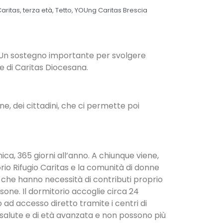
Caritas
,
terza età
,
Tetto
,
YOUng Caritas Brescia
s. Un sostegno importante per svolgere
re di Caritas Diocesana.
e, dei cittadini, che ci permette poi
ca, 365 giorni all’anno. A chiunque viene,
rio Rifugio Caritas e la comunità di donne
à che hanno necessità di contributi proprio
sone. Il dormitorio accoglie circa 24
o ad accesso diretto tramite i centri di
 salute e di età avanzata e non possono più