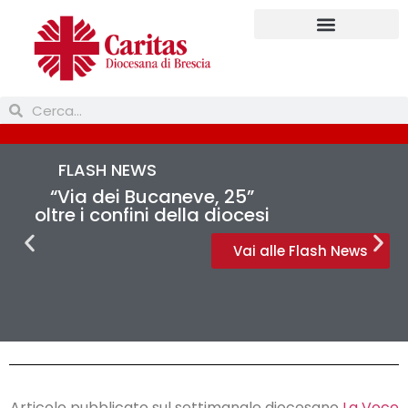
Prendi parte
FLASH NEWS
“Via dei Bucaneve, 25”
oltre i confini della diocesi
Vai alle Flash News
Articolo pubblicato sul settimanale diocesano
La Voce