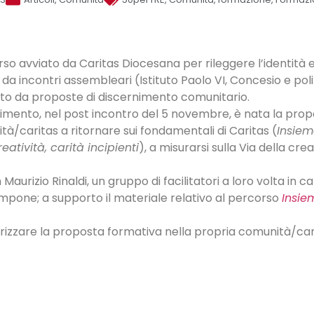
so avviato da Caritas Diocesana per rileggere l’identità e
a incontri assembleari (Istituto Paolo VI, Concesio e poli t
o da proposte di discernimento comunitario.
rnimento, nel post incontro del 5 novembre, è nata la pro
nità/caritas a ritornare sui fondamentali di Caritas (
Insiem
reatività, carità incipienti
), a misurarsi sulla Via della cr
aurizio Rinaldi, un gruppo di facilitatori a loro volta i
pone; a supporto il materiale relativo al percorso
Insie
rizzare la proposta formativa nella propria comunità/car