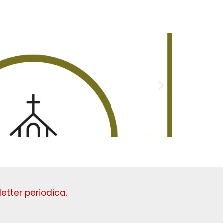
Domenica
etter periodica.