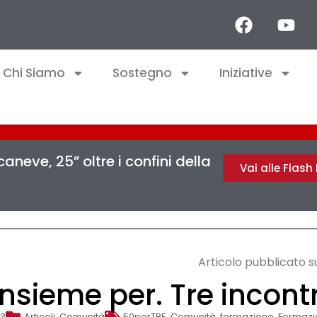
Chi Siamo
Sostegno
Iniziative
aneve, 25” oltre i confini della
Vai alle Flas
Articolo pubblicato 
Insieme per. Tre incontr
23
Articoli
,
Comunità
50perTRE
,
Comunità
,
formazione
,
Formazi