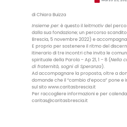
di Chiara Buizza
Insieme per
: è questo il
leitmotiv
del percor
dalla sua fondazione; un percorso scandito d
Brescia, 5 novembre 2022) e accompagnat
E proprio per sostenere il ritmo del disce
itinerario di tre incontri che invita le comu
spirituale della Parola – Ap 21, 1 – 8 (
Nella c
di fraternità, sogni di Speranza
).
Ad accompagnare la proposta, oltre a don M
domande che il “cambio d’epoca” pone e im
sul sito www.caritasbrescia.it
Per raccogliere informazioni e per calenda
caritas@caritasbrescia.it