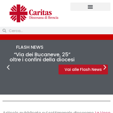
FLASH NEWS
“Via dei Bucaneve, 25”
oltre i confini della diocesi
Vai alle Flash News
Articolo pubblicato sul settimanale diocesano
La Voce