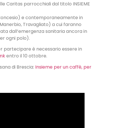
e Caritas parrocchiali dal titolo INSIEME
I (Concesio) e contemporaneamente in
, Manerbio, Travagliato) a cui faranno
ttata dall’emergenza sanitaria ancora in
er ogni polo).
er partecipare è necessario essere in
ink
entro il 10 ottobre.
esana di Brescia:
Insieme per un caffè, per