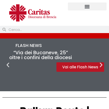
Prendi parte
FLASH NEWS
“Via dei Bucaneve, 25”
oltre i confini della diocesi
Vai alle Flash News