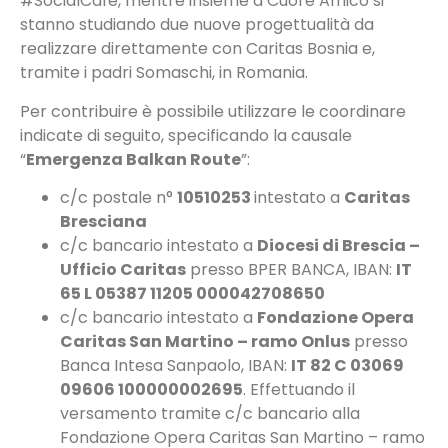
#SocialCafé, mentre insieme a Cuore Amico si
stanno studiando due nuove progettualità da
realizzare direttamente con Caritas Bosnia e,
tramite i padri Somaschi, in Romania.
Per contribuire è possibile utilizzare le coordinare
indicate di seguito, specificando la causale
“
Emergenza Balkan Route
”:
c/c postale n°
10510253
intestato a
Caritas
Bresciana
c/c bancario intestato a
Diocesi di Brescia –
Ufficio Caritas
presso BPER BANCA, IBAN:
IT
65 L 05387 11205 000042708650
c/c bancario intestato a
Fondazione Opera
Caritas San Martino – ramo Onlus
presso
Banca Intesa Sanpaolo, IBAN:
IT 82 C 03069
09606 100000002695
. Effettuando il
versamento tramite c/c bancario alla
Fondazione Opera Caritas San Martino – ramo