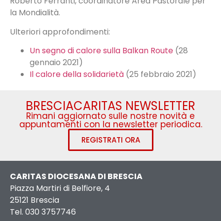
Roberto Ferranti, coordinatore Area Pastorale per
la Mondialità.
Ulteriori approfondimenti:
Un segno di calore sulla Balkan Route
(28
gennaio 2021)
Il calore della solidarietà
(25 febbraio 2021)
BRESCIACARITAS NEWSLETTER
Rimani aggiornato sulle nostre novità e
appuntamenti con la newsletter periodica.
REGISTRATI ORA
CARITAS DIOCESANA DI BRESCIA
Piazza Martiri di Belfiore, 4
25121 Brescia
Tel. 030 3757746