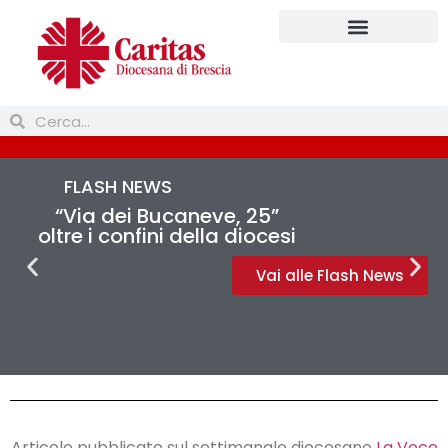
FLASH NEWS
“Via dei Bucaneve, 25”
oltre i confini della diocesi
Vai alle Flash News
Articolo pubblicato sul settimanale diocesano
La Voce