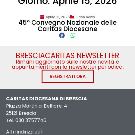
Giorno: Aprile 15, 2026
Aprile 15, 2026
Flash news
45° Convegno Nazionale delle
Caritas Diocesane
BRESCIACARITAS NEWSLETTER
Rimani aggiornato sulle nostre novità e
appuntamenti con la newsletter periodica.
REGISTRATI ORA
CARITAS DIOCESANA DI BRESCIA
Piazza Martiri di Belfiore, 4
25121 Brescia
Tel. 030 3757746
Altri indirizzi utili