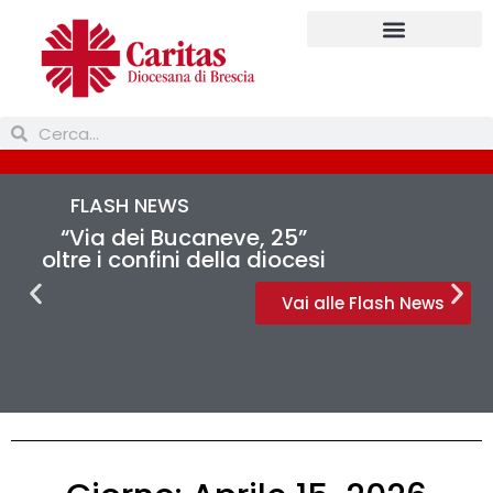
Prendi parte
FLASH NEWS
“Via dei Bucaneve, 25”
oltre i confini della diocesi
Vai alle Flash News