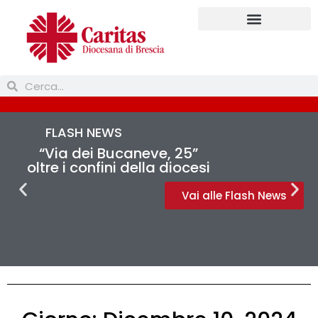
Prendi parte
FLASH NEWS
“Via dei Bucaneve, 25”
oltre i confini della diocesi
Vai alle Flash News