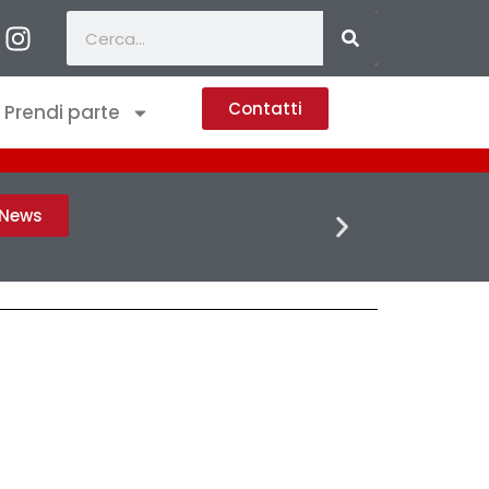
Contatti
Prendi parte
FLASH 
h News