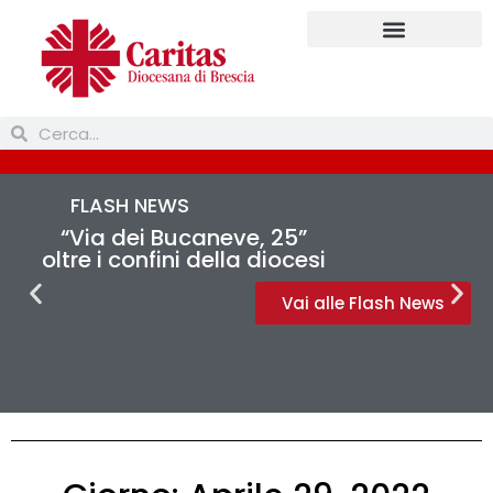
Prendi parte
FLASH NEWS
“Via dei Bucaneve, 25”
oltre i confini della diocesi
Vai alle Flash News