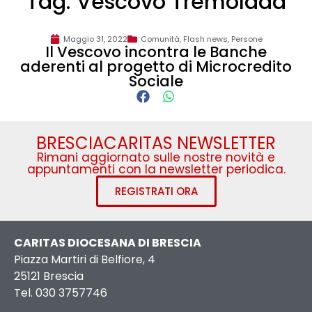
Tag: Vescovo Tremolada
Maggio 31, 2022
Comunità
,
Flash news
,
Persone
Il Vescovo incontra le Banche
aderenti al progetto di Microcredito
Sociale
BRESCIACARITAS NEWSLETTER
Rimani aggiornato sulle nostre novità e
appuntamenti con la newsletter periodica.
REGISTRATI ORA
CARITAS DIOCESANA DI BRESCIA
Piazza Martiri di Belfiore, 4
25121 Brescia
Tel. 030 3757746