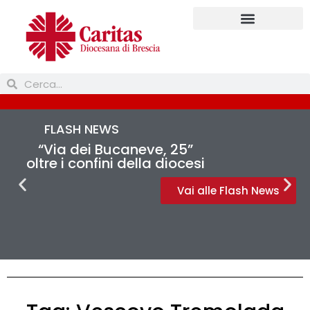
Prendi parte
FLASH NEWS
“Via dei Bucaneve, 25”
oltre i confini della diocesi
Vai alle Flash News