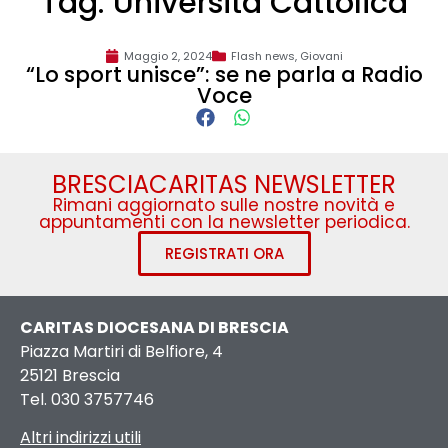
Tag: Università Cattolica
Maggio 2, 2024
Flash news
,
Giovani
“Lo sport unisce”: se ne parla a Radio
Voce
BRESCIACARITAS NEWSLETTER
Rimani aggiornato sulle nostre novità e
appuntamenti con la newsletter periodica.
REGISTRATI ORA
CARITAS DIOCESANA DI BRESCIA
Piazza Martiri di Belfiore, 4
25121 Brescia
Tel. 030 3757746
Altri indirizzi utili