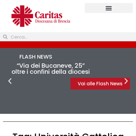
Prendi parte
FLASH NEWS
“Via dei Bucaneve, 25”
oltre i confini della diocesi
Vai alle Flash News