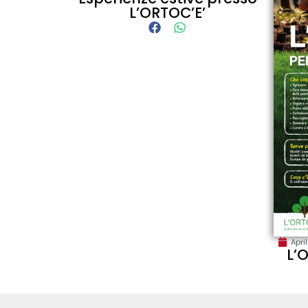
L’ORTOC’E’
Apri
L’O