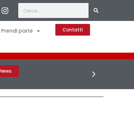
Contatti
Prendi parte
FLASH 
h News