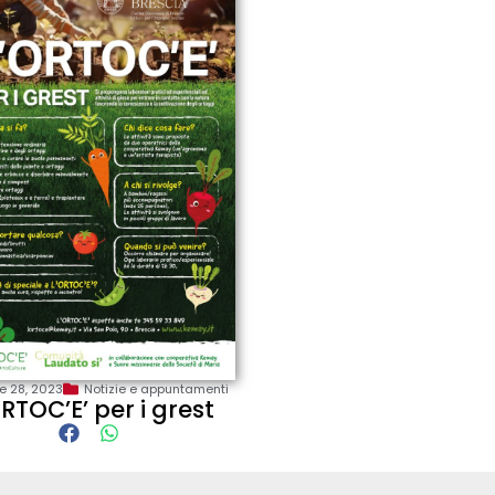
le 28, 2023
Notizie e appuntamenti
RTOC’E’ per i grest