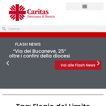
Prendi parte
FLASH NEWS
“Via dei Bucaneve, 25”
oltre i confini della diocesi
Vai alle Flash News