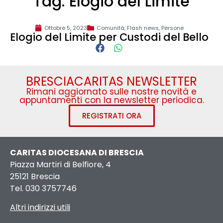
Tag: Elogio del Limite
Ottobre 5, 2023
Comunità
,
Flash news
,
Persone
Elogio del Limite per Custodi del Bello
BRESCIACARITAS NEWSLETTER
Rimani aggiornato sulle nostre novità e
appuntamenti con la newsletter periodica.
REGISTRATI ORA
CARITAS DIOCESANA DI BRESCIA
Piazza Martiri di Belfiore, 4
25121 Brescia
Tel. 030 3757746
Altri indirizzi utili