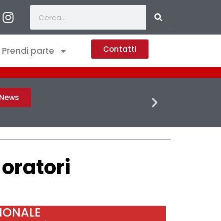
Contatti
Prendi parte
FLASH 
h News
 oratori
GIONALE