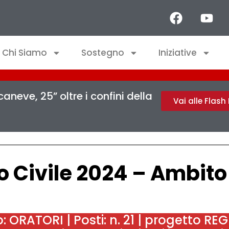
Chi Siamo
Sostegno
Iniziative
aneve, 25” oltre i confini della
Vai alle Flas
o Civile 2024 – Ambito
: ORATORI | Posti: n. 21 | progetto RE