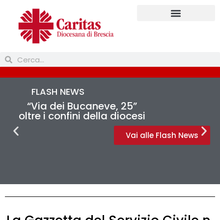
Prendi parte
FLASH NEWS
“Via dei Bucaneve, 25”
oltre i confini della diocesi
Vai alle Flash News