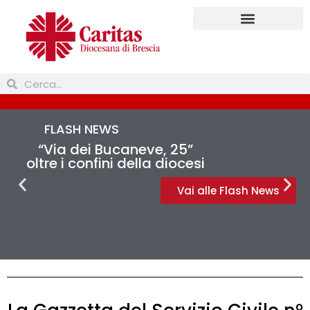
Prendi parte
FLASH NEWS
“Via dei Bucaneve, 25”
oltre i confini della diocesi
Vai alle Flash News