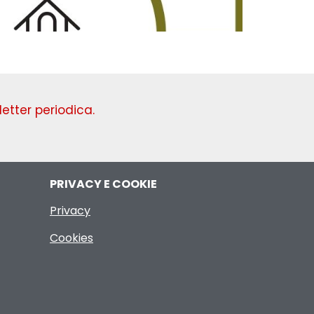
Domenica
etter periodica.
PRIVACY E COOKIE
Privacy
Cookies