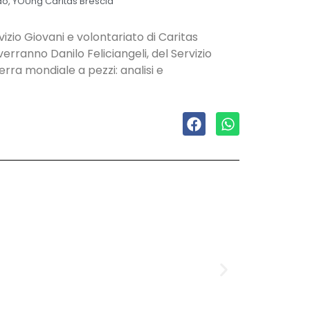
do
,
YOUng Caritas Brescia
zio Giovani e volontariato di Caritas
verranno Danilo Feliciangeli, del Servizio
erra mondiale a pezzi: analisi e