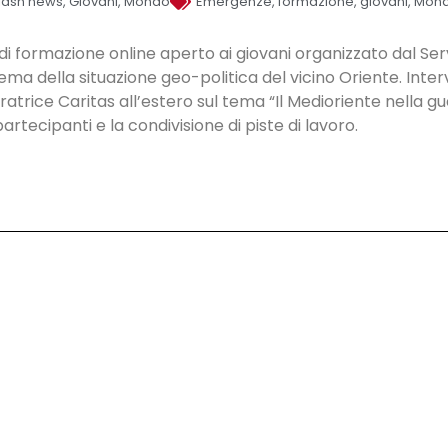
lash news
,
Giovani
,
Mondo
Emergenze
,
formazione
,
giovani
,
Mon
 formazione online aperto ai giovani organizzato dal Servi
 tema della situazione geo-politica del vicino Oriente. Inter
ratrice Caritas all’estero sul tema “Il Medioriente nella gu
rtecipanti e la condivisione di piste di lavoro.