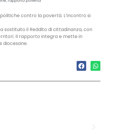
one
,
rapporto povertà
olitiche contro la povertà. L’incontro si
a sostituito il Reddito di cittadinanza, con
rritori. Il rapporto integra e mette in
as diocesane.