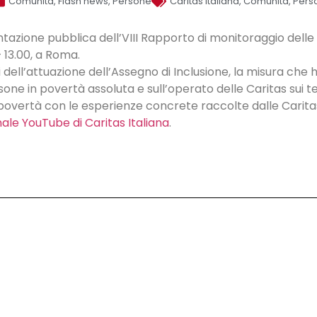
Comunità
,
Flash news
,
Persone
Caritas Italiana
,
Comunità
,
Pers
tazione pubblica dell’VIII Rapporto di monitoraggio delle p
 13.00, a Roma.
i dell’attuazione dell’Assegno di Inclusione, la misura che h
sone in povertà assoluta e sull’operato delle Caritas sui te
lla povertà con le esperienze concrete raccolte dalle Carit
ale YouTube di Caritas Italiana
.