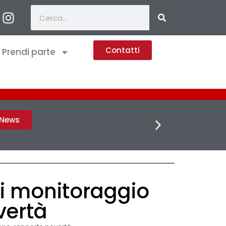
Contatti
Prendi parte
FLASH 
h News
di monitoraggio
vertà