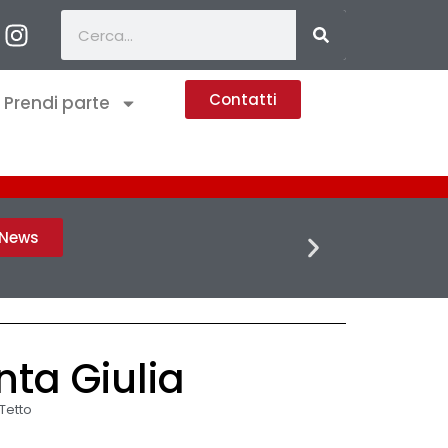
Contatti
Prendi parte
FLASH 
h News
nta Giulia
Tetto