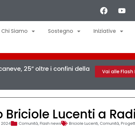
Chi Siamo
Sostegno
Iniziative
aneve, 25” oltre i confini della
Vai alle Flas
o Briciole Lucenti a Ra
, 2024
Comunità
,
Flash news
Briciole Lucenti
,
Comunità
,
Progett