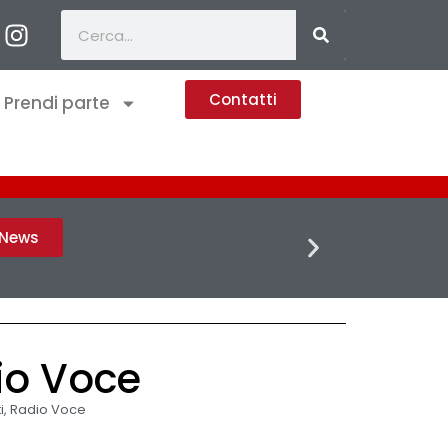
Contatti
Prendi parte
FLASH 
h News
dio Voce
i
,
Radio Voce