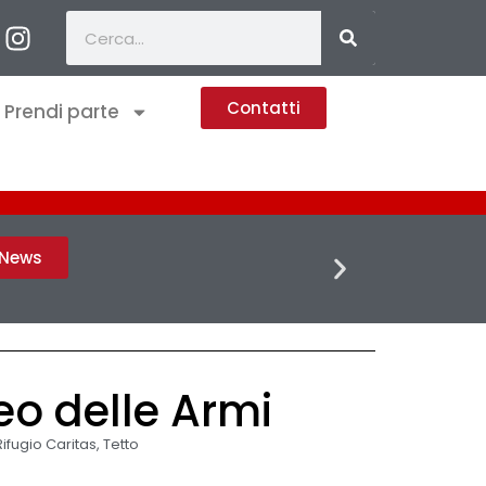
Contatti
Prendi parte
FLASH 
h News
seo delle Armi
Rifugio Caritas
,
Tetto