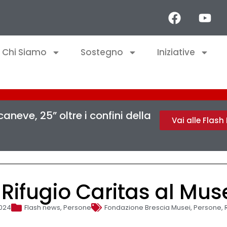
Chi Siamo
Sostegno
Iniziative
aneve, 25” oltre i confini della
Vai alle Flas
l Rifugio Caritas al Mu
2024
Flash news
,
Persone
Fondazione Brescia Musei
,
Persone
,