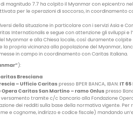
i magnitudo 7.7 ha colpito il Myanmar con epicentro nell
ata per le operazioni di soccorso, in coordinamento con 
ersi della situazione in particolare con i servizi Asia e Co
itas Internationalis e segue con attenzione gli sviluppi 
 del Myanmar e alla Chiesa locale, così duramente colpite
e la propria vicinanza alla popolazione del Myanmar, lanc
 messe in campo in coordinamento con Caritas Italiana.
anmar”
):
aritas Bresciana
rescia – Ufficio Caritas
presso BPER BANCA, IBAN:
IT 65
 Opera Caritas San Martino – ramo Onlus
presso Banc
il versamento tramite c/c bancario alla Fondazione Oper
azione dei redditi sulla base della normativa vigente. Per r
 (nome e cognome, indirizzo e codice fiscale) mandando un’