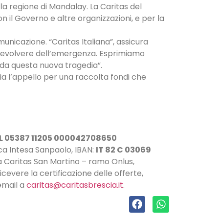
a regione di Mandalay. La Caritas del
il Governo e altre organizzazioni, e per la
municazione. “Caritas Italiana”, assicura
e l’evolvere dell’emergenza. Esprimiamo
 da questa nuova tragedia”.
ia l’appello per una raccolta fondi che
 L 05387 11205 000042708650
a Intesa Sanpaolo, IBAN:
IT 82 C 03069
a Caritas San Martino – ramo Onlus,
icevere la certificazione delle offerte,
email a
caritas@caritasbrescia.it
.