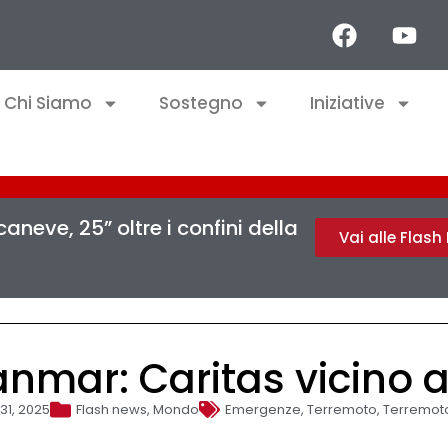
Chi Siamo
Sostegno
Iniziative
aneve, 25” oltre i confini della
Vai alle Flas
mar: Caritas vicino a
31, 2025
Flash news
,
Mondo
Emergenze
,
Terremoto
,
Terremot