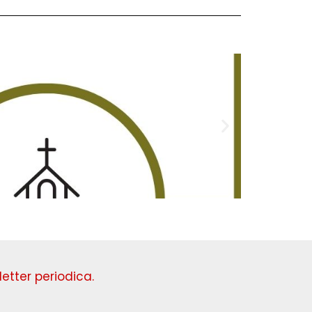
Domenica
etter periodica.