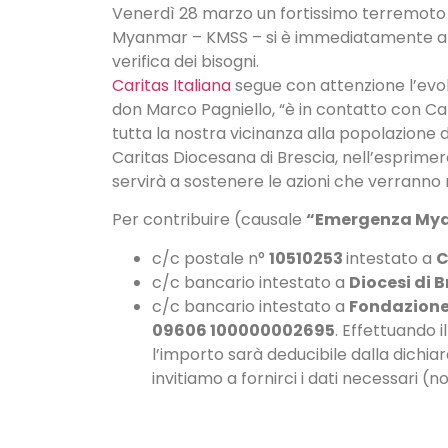
Venerdì 28 marzo un fortissimo terremoto d
Myanmar – KMSS – si è immediatamente attiv
verifica dei bisogni.
Caritas Italiana
segue con attenzione l’evolv
don Marco Pagniello, “è in contatto con Car
tutta la nostra vicinanza alla popolazione
Caritas Diocesana di Brescia, nell’esprimer
servirà a sostenere le azioni che verranno
Per contribuire (causale
“Emergenza My
c/c postale n°
10510253
intestato a
C
c/c bancario intestato a
Diocesi di B
c/c bancario intestato a
Fondazione
09606 100000002695
. Effettuando 
l’importo sarà deducibile dalla dichiar
invitiamo a fornirci i dati necessari