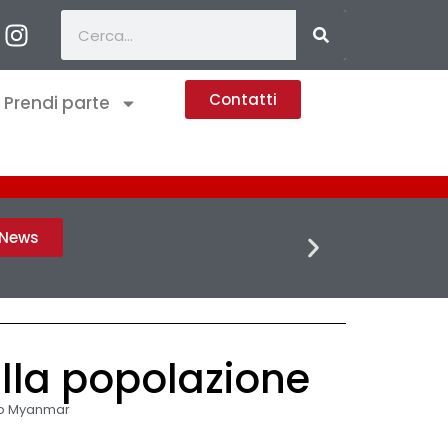
Contatti
Prendi parte
FLASH 
h News
lla popolazione
o Myanmar