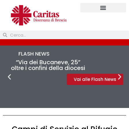
Prendi parte
FLASH NEWS
“Via dei Bucaneve, 25”
oltre i confini della diocesi
Vai alle Flash News