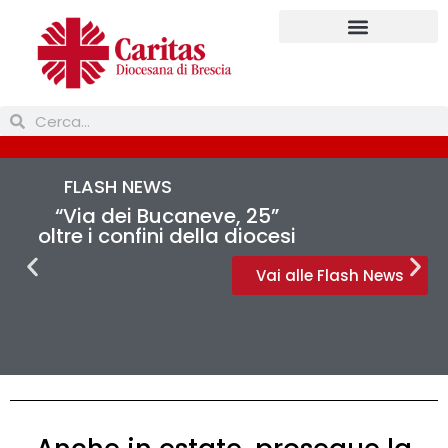
Prendi parte
FLASH NEWS
“Via dei Bucaneve, 25”
oltre i confini della diocesi
Vai alle Flash News