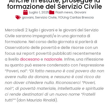
Anche in estate, prosegue la
formazione del Servizio Civile
Luglio 1, 2025
Flash news
,
Giovani
giovani
,
Servizio Civile
,
YOUng Caritas Brescia
Mercoledì 2 luglio i giovani e le giovani del Servizio
Civile saranno impegnati/e in una giornata di
formazione. Nel corso della giornata si parlerà di
Osservatorio delle povertà e delle risorse con un
focus sui report povertà pubblicati recentemente
a livello
diocesano
e
nazionale
. Infine, una riflessione
su quanto può essere condensato con l’espressione
“Poveri, noi”:
“Di fatto nessuno è così povero da non
avere nulla da donare, e nessuno è così ricco da
non dover chiedere nulla. Riconoscerci “Poveri,
noi!”, di povertà materiale, intellettuale e spirituale
ci rende destinatari di un nuovo nome “Fratelli
tutti””
(don Maurizio Rinaldi).