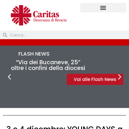
Prendi parte
FLASH NEWS
“Via dei Bucaneve, 25”
oltre i confini della diocesi
Vai alle Flash News