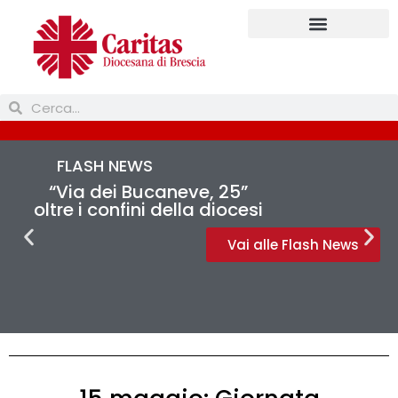
Prendi parte
FLASH NEWS
“Via dei Bucaneve, 25”
oltre i confini della diocesi
Vai alle Flash News