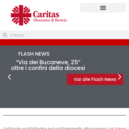
Prendi parte
FLASH NEWS
“Via dei Bucaneve, 25”
oltre i confini della diocesi
Vai alle Flash News
Articolo pubblicato sul settimanale diocesano
La Voce