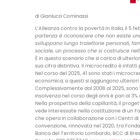
di Gianluca Cominassi
L’Alleanza contro la povertà in Italia, il 5 f
partenza è riconoscere che non esiste una p
sviluppano lungo traiettorie personali, fam
sociale, un processo che si costruisce nell’i
È in questo scenario che si carica di ulterio
sua cifra distintiva. Il microcredito è infatti
Nel corso del 2025, 41 sono stati i microcred
economica; a questi si aggiungono ulteriori
Complessivamente dal 2008 al 2025, sono 1
insolvenza nel corso degli anni è pari al 3% a
Nella prospettiva della capillarità, il proget
vede interessate nella costituzione di un F
che opera in collaborazione con i Centri di
convenzione, rinnovata nel 2020, tra Fond
Banca del Territorio Lombardo, BCC di Bres