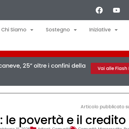
Chi Siamo
Sostegno
Iniziative
aneve, 25” oltre i confini della
Vai alle Flas
Articolo pubblicato 
 le povertà e il credito 
ebbraio 19, 2026
Articoli
,
Comunità
Comunità
,
Microcredito
,
Pr