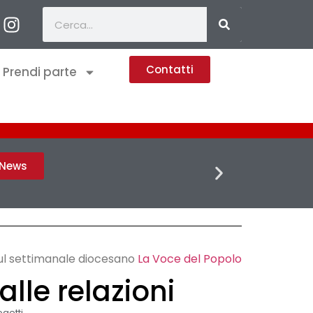
Contatti
Prendi parte
FLASH 
h News
sul settimanale diocesano
La Voce del Popolo
alle relazioni
ogetti