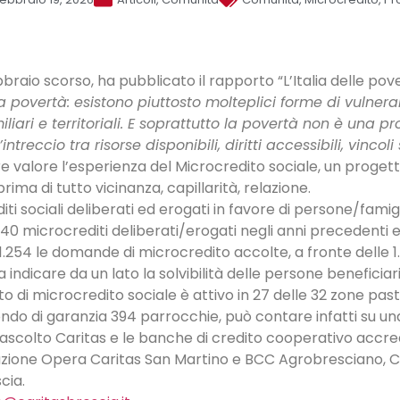
ebbraio scorso, ha pubblicato il rapporto “L’Italia delle pov
overtà: esistono piuttosto molteplici forme di vulnerabili
iliari e territoriali. E soprattutto la povertà non è una 
ntreccio tra risorse disponibili, diritti accessibili, vincol
re valore l’esperienza del Microcredito sociale, un progetto
 prima di tutto vicinanza, capillarità, relazione.
iti sociali deliberati ed erogati in favore di persone/famig
 40 microcrediti deliberati/erogati negli anni precedenti e
.254 le domande di microcredito accolte, a fronte delle 
 indicare da un lato la solvibilità delle persone beneficiarie
to di microcredito sociale è attivo in 27 delle 32 zone pastor
ondo di garanzia 394 parrocchie, può contare infatti su una
 ascolto Caritas e le banche di credito cooperativo accredi
azione Opera Caritas San Martino e BCC Agrobresciano, C
cia.