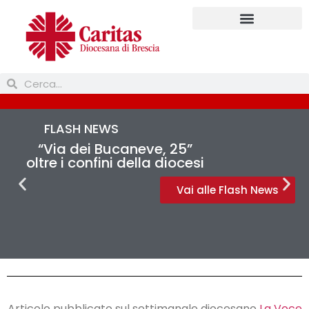
FLASH NEWS
“Via dei Bucaneve, 25”
oltre i confini della diocesi
Vai alle Flash News
Articolo pubblicato sul settimanale diocesano
La Voce