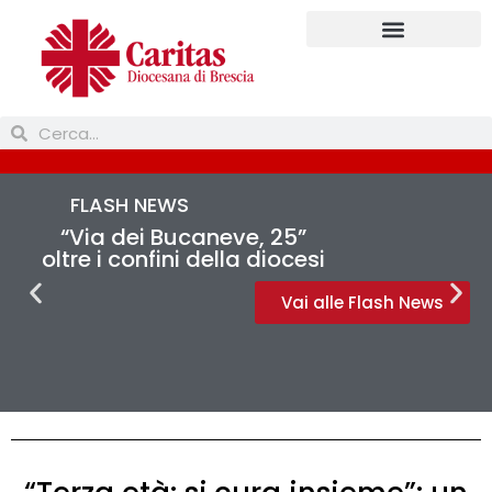
Prendi parte
FLASH NEWS
“Via dei Bucaneve, 25”
oltre i confini della diocesi
Vai alle Flash News