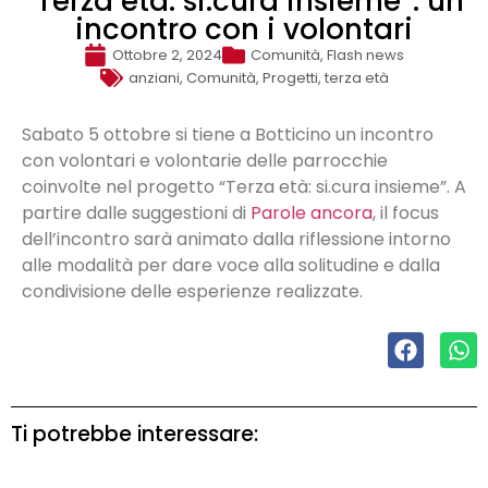
“Terza età: si.cura insieme”: un
incontro con i volontari
Ottobre 2, 2024
Comunità
,
Flash news
anziani
,
Comunità
,
Progetti
,
terza età
Sabato 5 ottobre si tiene a Botticino un incontro
con volontari e volontarie delle parrocchie
coinvolte nel progetto “Terza età: si.cura insieme”. A
partire dalle suggestioni di
Parole ancora
, il focus
dell’incontro sarà animato dalla riflessione intorno
alle modalità per dare voce alla solitudine e dalla
condivisione delle esperienze realizzate.
Ti potrebbe interessare: