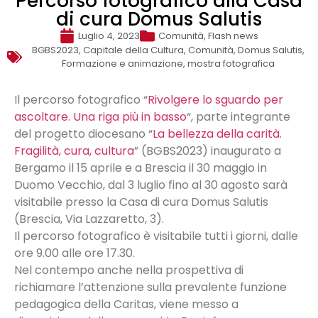
Percorso fotografico alla Casa
di cura Domus Salutis
Luglio 4, 2023
Comunità
,
Flash news
BGBS2023
,
Capitale della Cultura
,
Comunità
,
Domus Salutis
,
Formazione e animazione
,
mostra fotografica
Il percorso fotografico “
Rivolgere lo sguardo per
ascoltare. Una riga più in basso
“, parte integrante
del progetto diocesano “
La bellezza della carità.
Fragilità, cura, cultura
” (BGBS2023) inaugurato a
Bergamo il 15 aprile e a Brescia il 30 maggio in
Duomo Vecchio, dal 3 luglio fino al 30 agosto sarà
visitabile presso la Casa di cura Domus Salutis
(Brescia, Via Lazzaretto, 3).
Il percorso fotografico è visitabile tutti i giorni, dalle
ore 9.00 alle ore 17.30.
Nel contempo anche nella prospettiva di
richiamare l’attenzione sulla prevalente funzione
pedagogica della Caritas, viene messo a