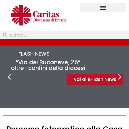
Prendi parte
FLASH NEWS
“Via dei Bucaneve, 25”
oltre i confini della diocesi
Vai alle Flash News